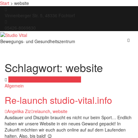
Start
>
website
Skip
to
Vinnenberger Str. 5, 48336 Füchtorf
content
05426-8069830
Bewegungs- und Gesundheitszentrum
Schlagwort:
website
6. Dezember 2024
6. Dezember 2024
Allgemein
Re-launch studio-vital.info
Angelika Ziz
relaunch
,
website
Ausdauer und Disziplin braucht es nicht nur beim Sport… Endlich
haben wir unsere Website in ein neues Gewand gepackt! In
Zukunft möchten wir euch auch online auf auf dem Laufenden
halten. Also, bis bald! 😉