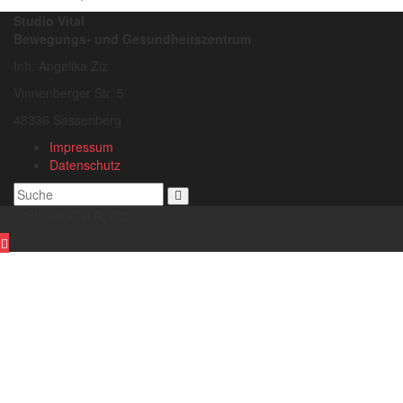
Studio Vital
Bewegungs- und Gesundheitszentrum
Inh. Angelika Ziz
Vinnenberger Str. 5
48336 Sassenberg
Impressum
Datenschutz
© Studio Vital A. Ziz