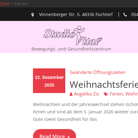
Start
>
Ferien
Skip
Vinnenberger Str. 5, 48336 Füchtorf
05
to
Schlagwort:
Fe
content
Bewegungs- und Gesundheitszentrum
Geänderte Öffnungszeiten
22. Dezember
Weihnachtsferi
2025
Angelika Ziz
Ferien
Weihn
,
Weihnachten und der Jahreswechsel stehen (schon
Ferien und sind ab dem 5. Januar 2026 wieder zur
Gute sowie Gesundheit für das
Read More