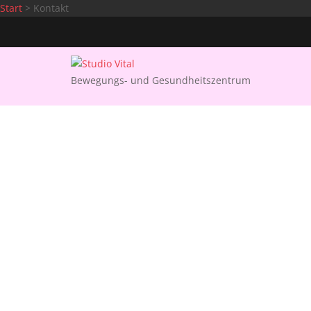
Start
>
Kontakt
Skip
to
content
Bewegungs- und Gesundheitszentrum